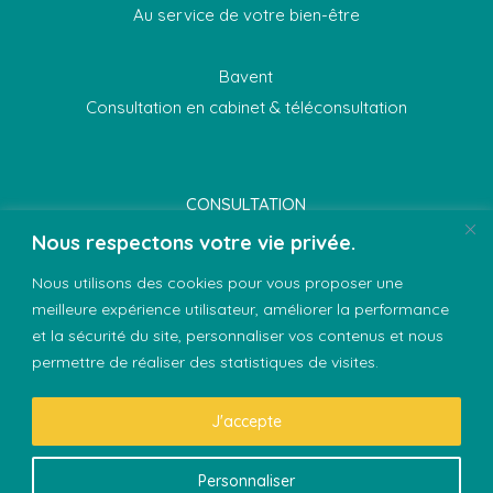
Au service de votre bien-être
Bavent
Consultation en cabinet & téléconsultation
CONSULTATION
Nous respectons votre vie privée.
ENTREPRISE
Nous utilisons des cookies pour vous proposer une
BIODY XPERT
meilleure expérience utilisateur, améliorer la performance
CONTACT
et la sécurité du site, personnaliser vos contenus et nous
permettre de réaliser des statistiques de visites.
J'accepte
© 2026
Céline Tissot
, Tous droits réservés
Personnaliser
Mentions légales
-
Politique de confidentialité