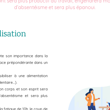
rit sera plus productif au travail, engendrera m
d’absentéisme et sera plus épanoui.
lisation
ute son importance dans la
place prépondérante dans un
ibiliser à une alimentation
dentaire…).
on corps et son esprit sera
d’absentéisme et sera plus
la fatigue de 10h, le coup de