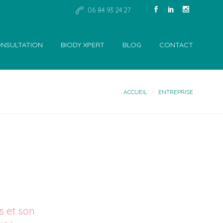
06 84 93 24 27
NSULTATION
BIODY XPERT
BLOG
CONTACT
ACCUEIL
ENTREPRISE
s et son