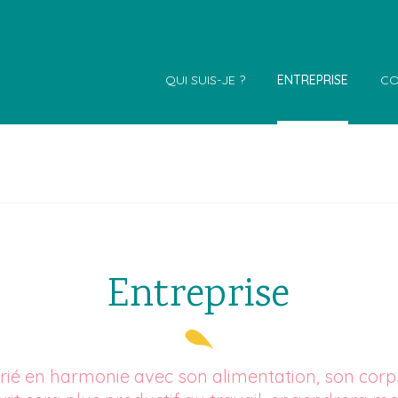
QUI SUIS-JE ?
ENTREPRISE
CO
Entreprise
rié en harmonie avec son alimentation, son corp